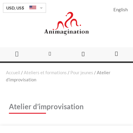
Aller
USD, US$
English
au
contenu
Flyout
Menu
Accueil
/
Ateliers et formations
/
Pour jeunes
/ Atelier
d’improvisation
Atelier d’improvisation