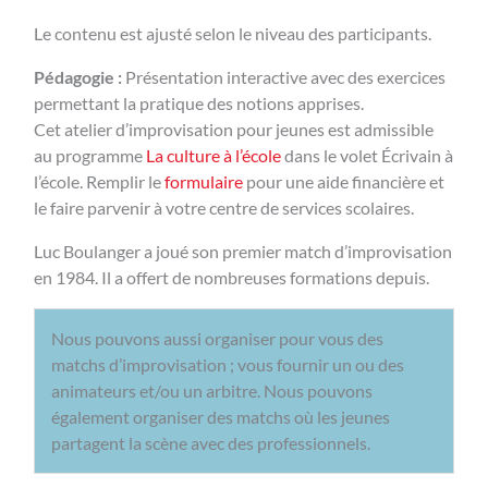
Le contenu est ajusté selon le niveau des participants.
Pédagogie :
Présentation interactive avec des exercices
permettant la pratique des notions apprises.
Cet atelier d’improvisation pour jeunes est admissible
au programme
La culture à l’école
dans le volet Écrivain à
l’école. Remplir le
formulaire
pour une aide financière et
le faire parvenir à votre centre de services scolaires.
Luc Boulanger a joué son premier match d’improvisation
en 1984. Il a offert de nombreuses formations depuis.
Nous pouvons aussi organiser pour vous des
matchs d’improvisation ; vous fournir un ou des
animateurs et/ou un arbitre. Nous pouvons
également organiser des matchs où les jeunes
partagent la scène avec des professionnels.