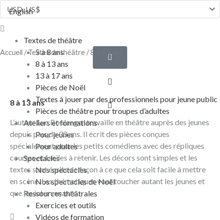
Aller
English
au
Flyout
contenu
Menu
Textes de théâtre
5 à 8 ans
Accueil
/
Textes de théâtre
/ 8 à 13 ans
8 à 13 ans
13 à 17 ans
Pièces de Noël
Textes à jouer par des professionnels pour jeune public
8 à 13 ans
Pièces de théâtre pour troupes d’adultes
L’auteur Luc Boulanger travaille en théâtre auprès des jeunes
Ateliers et formations
depuis plus de 30 ans. Il écrit des pièces conçues
Pour jeunes
spécialement pour les petits comédiens avec des répliques
Pour adultes
courtes et faciles à retenir. Les décors sont simples et les
Spectacles
textes sont écrits de façon à ce que cela soit facile à mettre
Nos spectacles
en scène. Les thématiques vont toucher autant les jeunes et
Nos spectacles de Noël
que les intervenants.
Ressources théâtrales
Exercices et outils
Vidéos de formation