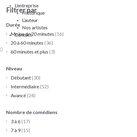
L’entreprise
Filtrer par
Historique
L’auteur
Durée
Nos artistes
Moins de 20 minutes
(16)
Contact
20 à 60 minutes
(36)
60 minutes et plus
(3)
Niveau
Débutant
(30)
Intermédiaire
(52)
Avancé
(24)
Nombre de comédiens
3 à 6
(17)
7 à 9
(15)