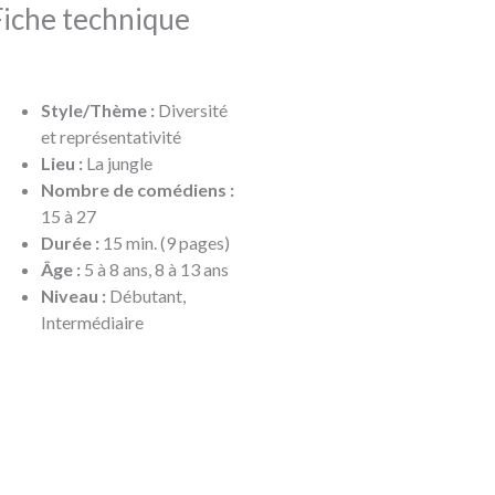
Fiche technique
Style/Thème :
Diversité
et représentativité
Lieu :
La jungle
Nombre de comédiens :
15 à 27
Durée :
15 min. (9 pages)
Âge :
5 à 8 ans, 8 à 13 ans
Niveau :
Débutant,
Intermédiaire