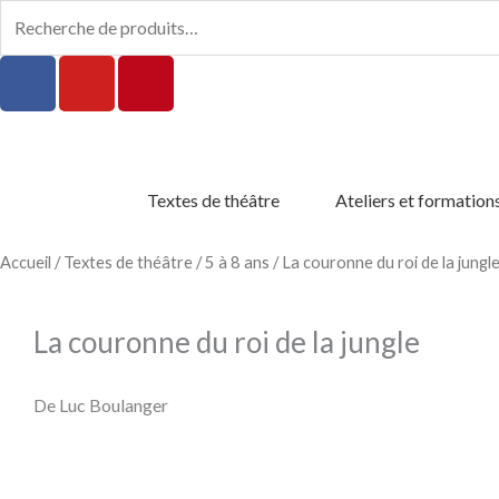
Aller
Recherche
au
pour :
F
Y
P
contenu
a
o
i
c
u
n
e
t
t
b
u
e
Textes de théâtre
Ateliers et formation
o
b
r
o
e
e
k
s
Accueil
/
Textes de théâtre
/
5 à 8 ans
/ La couronne du roi de la jungl
-
t
f
La couronne du roi de la jungle
De Luc Boulanger