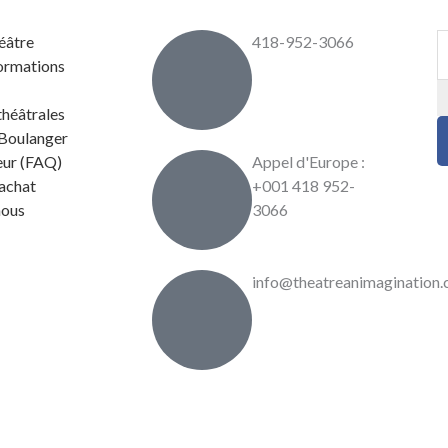
éâtre
418-952-3066
formations
théâtrales
 Boulanger
eur (FAQ)
Appel d'Europe :
’achat
+001 418 952-
nous
3066
info@theatreanimagination