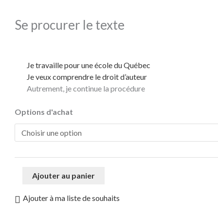
Se procurer le texte
Je travaille pour une école du Québec
Je veux comprendre le droit d’auteur
Autrement, je continue la procédure
quantité
Options d'achat
de
La
couronne
du
roi
Ajouter au panier
de
la
Ajouter à ma liste de souhaits
jungle