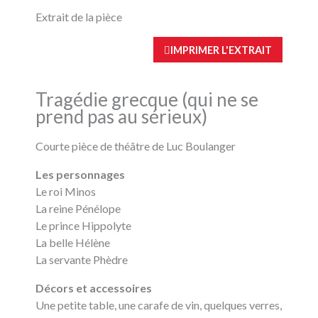
k
s
-
t
Extrait de la pièce
f
IMPRIMER L'EXTRAIT
Tragédie grecque (qui ne se
prend pas au sérieux)
Courte pièce de théâtre de Luc Boulanger
Les personnages
Le roi Minos
La reine Pénélope
Le prince Hippolyte
La belle Hélène
La servante Phèdre
Décors et accessoires
Une petite table, une carafe de vin, quelques verres,