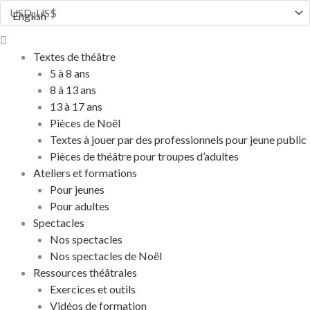
Aller
English
au
Flyout
contenu
Menu
Textes de théâtre
5 à 8 ans
8 à 13 ans
13 à 17 ans
Pièces de Noël
Textes à jouer par des professionnels pour jeune public
Pièces de théâtre pour troupes d’adultes
Ateliers et formations
Pour jeunes
Pour adultes
Spectacles
Nos spectacles
Nos spectacles de Noël
Ressources théâtrales
Exercices et outils
Vidéos de formation