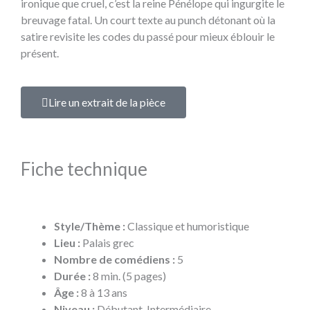
ironique que cruel, c’est la reine Pénélope qui ingurgite le
breuvage fatal. Un court texte au punch détonant où la
satire revisite les codes du passé pour mieux éblouir le
présent.
Lire un extrait de la pièce
Fiche technique
Style/Thème :
Classique et humoristique
Lieu :
Palais grec
Nombre de comédiens :
5
Durée :
8 min. (5 pages)
Âge :
8 à 13 ans
Niveau :
Débutant, Intermédiaire