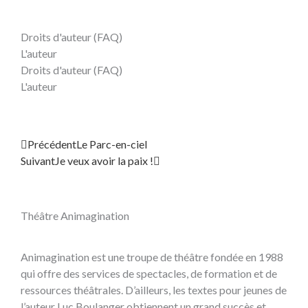
Droits d'auteur (FAQ)
L'auteur
Droits d'auteur (FAQ)
L'auteur
Précédent
Suivant
Précédent
Le Parc-en-ciel
Suivant
Je veux avoir la paix !
Théâtre Animagination
Animagination est une troupe de théâtre fondée en 1988
qui offre des services de spectacles, de formation et de
ressources théâtrales. D’ailleurs, les textes pour jeunes de
l’auteur Luc Boulanger obtiennent un grand succès et