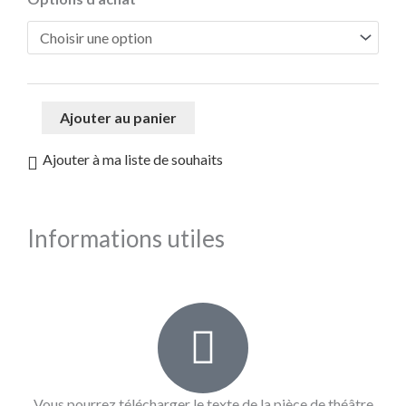
de
Les
apprentis
pirates
Ajouter au panier
Ajouter à ma liste de souhaits
Informations utiles
Vous pourrez télécharger le texte de la pièce de théâtre