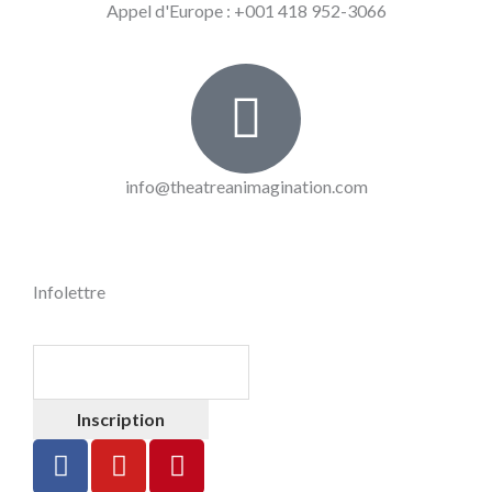
Appel d'Europe : +001 418 952-3066
info@theatreanimagination.com
Infolettre
Inscription
F
Y
P
a
o
i