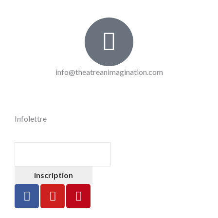
info@theatreanimagination.com
Infolettre
Inscription
F
Y
P
a
o
i
c
u
n