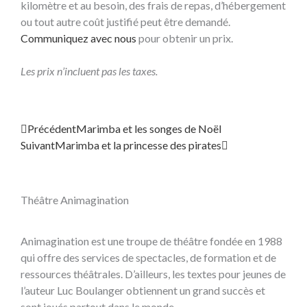
kilomètre et au besoin, des frais de repas, d’hébergement
ou tout autre coût justifié peut être demandé.
Communiquez avec nous
pour obtenir un prix.
Les prix n’incluent pas les taxes.
Précédent
Suivant
Précédent
Marimba et les songes de Noël
Suivant
Marimba et la princesse des pirates
Théâtre Animagination
Animagination est une troupe de théâtre fondée en 1988
qui offre des services de spectacles, de formation et de
ressources théâtrales. D’ailleurs, les textes pour jeunes de
l’auteur Luc Boulanger obtiennent un grand succès et
sont joués partout dans le monde.