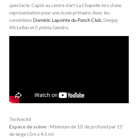
spectacle. Capté au centre d’art La Chapelle lors d’une
représentation pour une école primaire. Avec les
comédiens
Dominic Lapointe du
Punch Club,
Deejay
McLellan et Cynthia Gendro.
Technicité
Espace de scène :
Minimum de 10′ de profond par 15′
de large (3 m x 4,5 m)