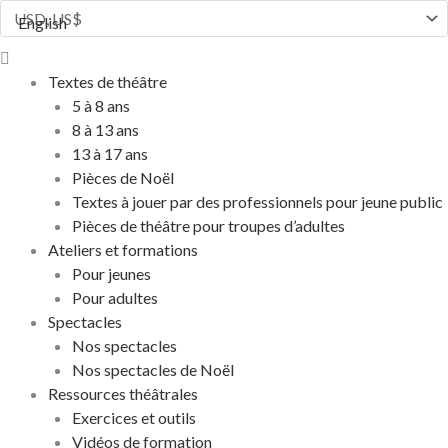
Aller
English
au
Flyout
contenu
Menu
Textes de théâtre
5 à 8 ans
8 à 13 ans
13 à 17 ans
Pièces de Noël
Textes à jouer par des professionnels pour jeune public
Pièces de théâtre pour troupes d’adultes
Ateliers et formations
Pour jeunes
Pour adultes
Spectacles
Nos spectacles
Nos spectacles de Noël
Ressources théâtrales
Exercices et outils
Vidéos de formation