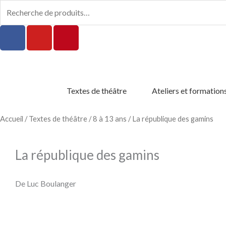
Aller
Recherche
au
pour :
F
Y
P
contenu
a
o
i
c
u
n
e
t
t
b
u
e
Textes de théâtre
Ateliers et formation
o
b
r
o
e
e
k
s
Accueil
/
Textes de théâtre
/
8 à 13 ans
/ La république des gamins
-
t
f
La république des gamins
De Luc Boulanger