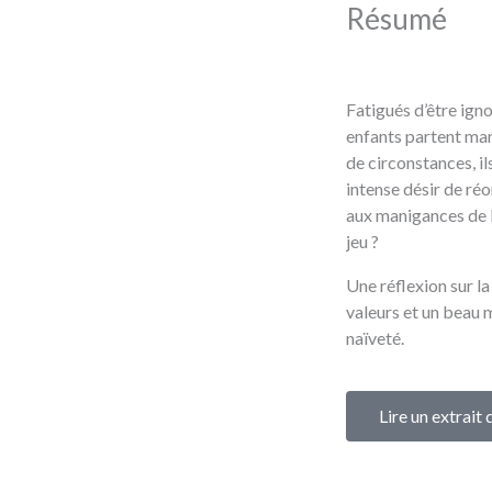
Résumé
Fatigués d’être ign
enfants partent man
de circonstances, il
intense désir de réo
aux manigances de la
jeu ?
Une réflexion sur la
valeurs et un beau 
naïveté.
Lire un extrait 