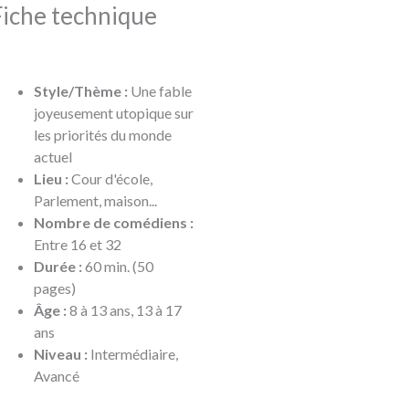
Fiche technique
Style/Thème :
Une fable
joyeusement utopique sur
les priorités du monde
actuel
Lieu :
Cour d'école,
Parlement, maison...
Nombre de comédiens :
Entre 16 et 32
Durée :
60 min. (50
pages)
Âge :
8 à 13 ans, 13 à 17
ans
Niveau :
Intermédiaire,
Avancé