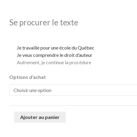
Se procurer le texte
Je travaille pour une école du Québec
Je veux comprendre le droit d’auteur
Autrement, je continue la procédure
quantité
Options d'achat
de
La
république
des
gamins
Ajouter au panier