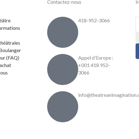
Contactez-nous
I
éâtre
418-952-3066
formations
théâtrales
 Boulanger
eur (FAQ)
Appel d'Europe :
’achat
+001 418 952-
nous
3066
info@theatreanimagination